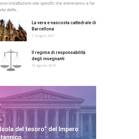
ove installazioni site-specific che entreranno a far
rte delle...
La vera e nascosta cattedrale di
Barcellona
1 Giugno 2021
Il regime di responsabilità
degli insegnanti
13 Agosto 2019
TE
’Isola del tesoro” del Impero
itannico