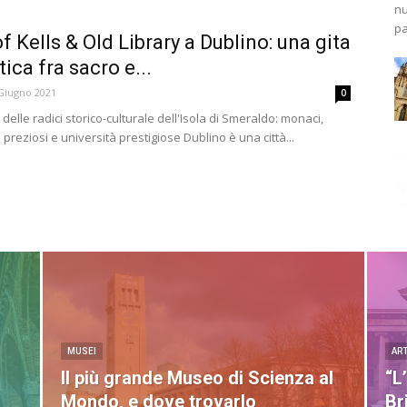
nu
pa
f Kells & Old Library a Dublino: una gita
ica fra sacro e...
Giugno 2021
0
a delle radici storico-culturale dell'Isola di Smeraldo: monaci,
 preziosi e università prestigiose Dublino è una città...
MUSEI
AR
Il più grande Museo di Scienza al
“L
Mondo, e dove trovarlo
Br