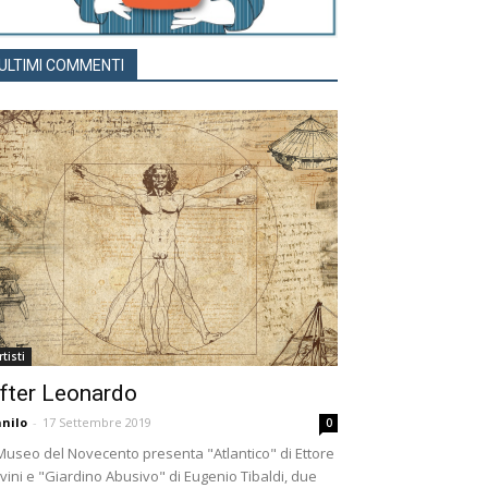
ULTIMI COMMENTI
rtisti
fter Leonardo
nilo
-
17 Settembre 2019
0
 Museo del Novecento presenta "Atlantico" di Ettore
vini e "Giardino Abusivo" di Eugenio Tibaldi, due