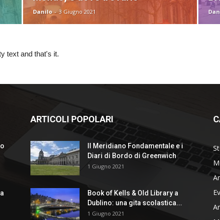
Danilo
-
3 Giugno 2021
Dan
text and that's it.
ARTICOLI POPOLARI
C
no
Il Meridiano Fondamentale e i
St
Diari di Bordo di Greenwich
M
1 Giugno 2021
Ar
Ev
za
Book of Kells & Old Library a
Dublino: una gita scolastica...
Ar
1 Giugno 2021