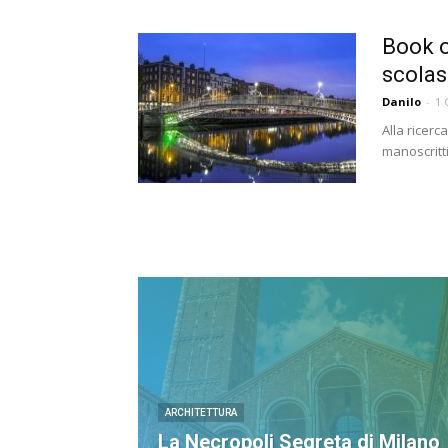
Book o
scolast
Danilo
-
1 
Alla ricerc
manoscritti
ARCHITETTURA
La Necropoli Segreta di Milano