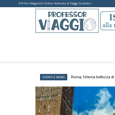
Il Primo Magazine Online dedicato ai Viaggi Scolastici.
Roma, l’eterna bellezza d
EVENTI E NEWS