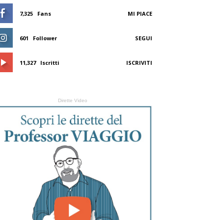
7,325
Fans
MI PIACE
601
Follower
SEGUI
11,327
Iscritti
ISCRIVITI
Dirette Video