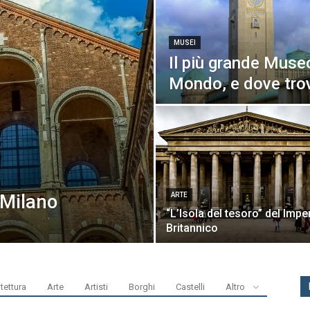
MUSEI
Il più grande Museo
Mondo, e dove tro
 Milano
ARTE
“L’Isola del tesoro” del Impe
Britannico
tettura
Arte
Artisti
Borghi
Castelli
Altro