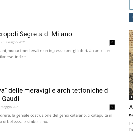
ropoli Segreta di Milano
-
3 Giugno 2021
0
ani, monaci medievali e un ingresso per gli Inferi. Un peculiare
ilanese. Indice
va” delle meraviglie architettoniche di
 Gaudi
A
A
 Maggio 2021
0
drera, la geniale costruzione del genio catalano, ci catapulta in
Da
o di bellezza e simbolismo.
Il
Fa