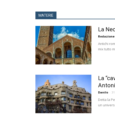
MATERIE
La Nec
Redazione
Antichi rom
mix tutto m
La “ca
Antoni
Danilo
-
31
Detta la Pe
un univers