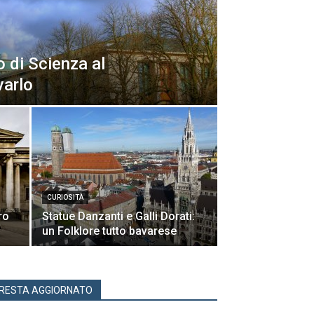
 di Scienza al
varlo
CURIOSITÀ
ro
Statue Danzanti e Galli Dorati:
un Folklore tutto bavarese
RESTA AGGIORNATO