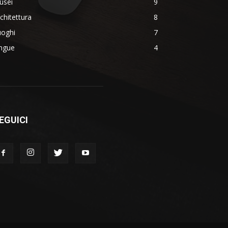
usei
9
chitettura
8
uoghi
7
ingue
4
EGUICI