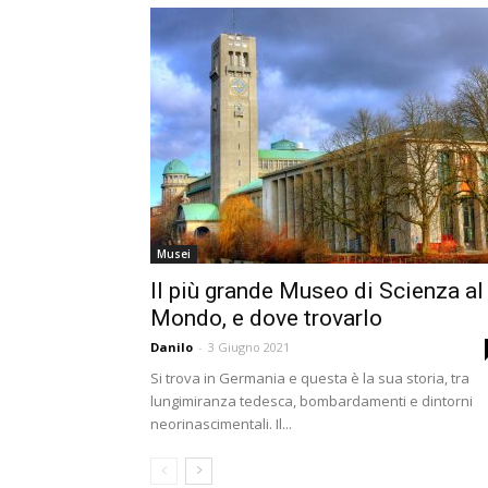
Musei
Il più grande Museo di Scienza al
Mondo, e dove trovarlo
Danilo
-
3 Giugno 2021
Si trova in Germania e questa è la sua storia, tra
lungimiranza tedesca, bombardamenti e dintorni
neorinascimentali. Il...