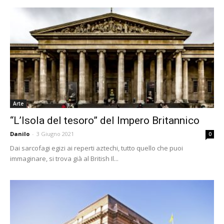
Arte
“L’Isola del tesoro” del Impero Britannico
Danilo
-
3 Giugno 2021
0
Dai sarcofagi egizi ai reperti aztechi, tutto quello che puoi
immaginare, si trova già al British Il...