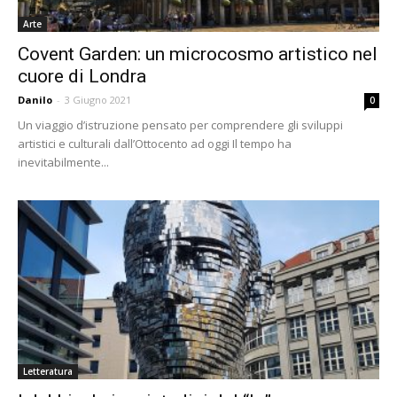
Arte
Covent Garden: un microcosmo artistico nel
cuore di Londra
Danilo
-
3 Giugno 2021
0
Un viaggio d’istruzione pensato per comprendere gli sviluppi
artistici e culturali dall’Ottocento ad oggi Il tempo ha
inevitabilmente...
Letteratura