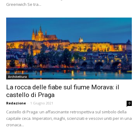
Greenwich Se tra...
Architettura
La rocca delle fiabe sul fiume Morava: il
castello di Praga
Redazione
-
1 Giugno 2021
0
Castello di Praga: un affascinante retrospettiva sul simbolo della
capitale ceca. Imperatori, maghi, scienziati e vescovi uniti per in una
cronaca...