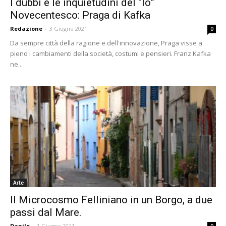
I dubbi e le inquietudini del “Io”
Novecentesco: Praga di Kafka
Redazione
-
3 Giugno 2021
0
Da sempre città della ragione e dell'innovazione, Praga visse a
pieno i cambiamenti della società, costumi e pensieri. Franz Kafka
ne...
Arte
Il Microcosmo Felliniano in un Borgo, a due
passi dal Mare.
Danilo
-
1 Giugno 2021