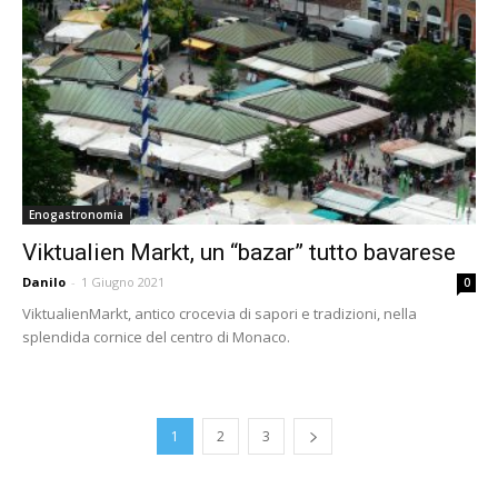
Enogastronomia
Viktualien Markt, un “bazar” tutto bavarese
Danilo
-
1 Giugno 2021
0
ViktualienMarkt, antico crocevia di sapori e tradizioni, nella
splendida cornice del centro di Monaco.
1
2
3